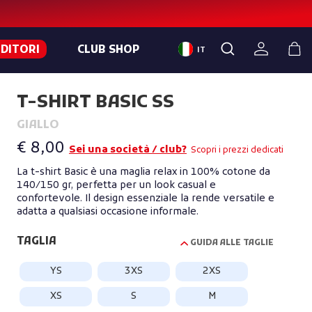
NDITORI
CLUB SHOP
IT
T-SHIRT BASIC SS
GIALLO
€ 8,00
Sei una società / club?
Scopri i prezzi dedicati
La t-shirt Basic è una maglia relax in 100% cotone da
140/150 gr, perfetta per un look casual e
confortevole. Il design essenziale la rende versatile e
adatta a qualsiasi occasione informale.
TAGLIA
GUIDA ALLE TAGLIE
YS
3XS
2XS
XS
S
M