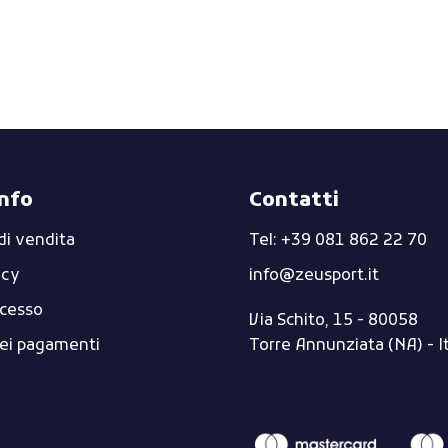
info
Contatti
di vendita
Tel: +39 081 862 22 70
icy
info@zeusport.it
ecesso
Via Schito, 15 - 80058
dei pagamenti
Torre Annunziata (NA) - I