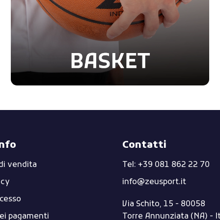
info
Contatti
di vendita
Tel: +39 081 862 22 70
icy
info@zeusport.it
ecesso
Via Schito, 15 - 80058
dei pagamenti
Torre Annunziata (NA) - I