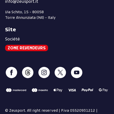
info@zeusport.it
Via Schito, 15 - 80058
Torre Annunziata (NA) - Italy
Site
Société
ZONE REVENDEURS
© Zeusport. All right reserved | P.iva 05520931212 |