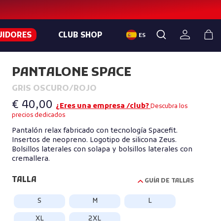
UIDORES
CLUB SHOP
ES
PANTALONE SPACE
GRIS OSCURO/ROJO
€ 40,00
¿Eres una empresa /club?
Descubra los
precios dedicados
Pantalón relax fabricado con tecnología Spacefit.
Insertos de neopreno. Logotipo de silicona Zeus.
Bolsillos laterales con solapa y bolsillos laterales con
cremallera.
TALLA
GUÍA DE TALLAS
S
M
L
XL
2XL